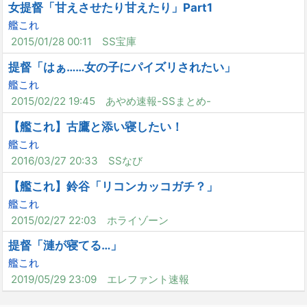
女提督「甘えさせたり甘えたり」Part1
艦これ
2015/01/28 00:11
SS宝庫
提督「はぁ……女の子にパイズリされたい」
艦これ
2015/02/22 19:45
あやめ速報-SSまとめ-
【艦これ】古鷹と添い寝したい！
艦これ
2016/03/27 20:33
SSなび
【艦これ】鈴谷「リコンカッコガチ？」
艦これ
2015/02/27 22:03
ホライゾーン
提督「漣が寝てる…」
艦これ
2019/05/29 23:09
エレファント速報