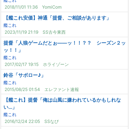
艦これ
2018/11/01 11:36
YomiCom
【艦これ安価】神通「提督、ご相談があります」
艦これ
2023/11/19 21:19
SS古今東西
提督「人狼ゲームだとぉ――ッ！！？？ シーズン２ッ
ッ！！」
艦これ
2017/02/17 19:15
ホライゾーン
鈴谷「サボロー♪」
艦これ
2015/08/25 01:54
エレファント速報
【艦これ】提督「俺は山風に嫌われているかもしれな
い…」
艦これ
2016/12/24 22:05
SSなび