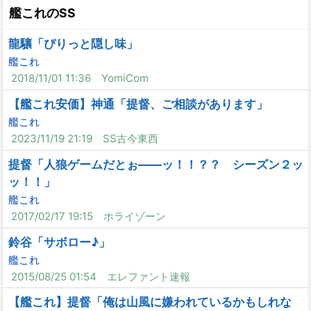
艦これのSS
龍驤「ぴりっと隠し味」
艦これ
2018/11/01 11:36
YomiCom
【艦これ安価】神通「提督、ご相談があります」
艦これ
2023/11/19 21:19
SS古今東西
提督「人狼ゲームだとぉ――ッ！！？？ シーズン２ッ
ッ！！」
艦これ
2017/02/17 19:15
ホライゾーン
鈴谷「サボロー♪」
艦これ
2015/08/25 01:54
エレファント速報
【艦これ】提督「俺は山風に嫌われているかもしれな