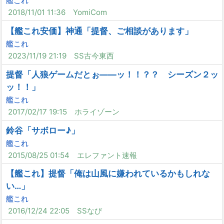
艦これ
2018/11/01 11:36
YomiCom
【艦これ安価】神通「提督、ご相談があります」
艦これ
2023/11/19 21:19
SS古今東西
提督「人狼ゲームだとぉ――ッ！！？？ シーズン２ッ
ッ！！」
艦これ
2017/02/17 19:15
ホライゾーン
鈴谷「サボロー♪」
艦これ
2015/08/25 01:54
エレファント速報
【艦これ】提督「俺は山風に嫌われているかもしれな
い…」
艦これ
2016/12/24 22:05
SSなび