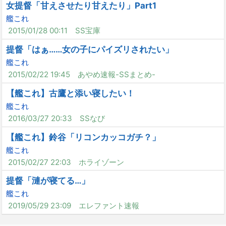
女提督「甘えさせたり甘えたり」Part1
艦これ
2015/01/28 00:11
SS宝庫
提督「はぁ……女の子にパイズリされたい」
艦これ
2015/02/22 19:45
あやめ速報-SSまとめ-
【艦これ】古鷹と添い寝したい！
艦これ
2016/03/27 20:33
SSなび
【艦これ】鈴谷「リコンカッコガチ？」
艦これ
2015/02/27 22:03
ホライゾーン
提督「漣が寝てる…」
艦これ
2019/05/29 23:09
エレファント速報