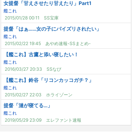
女提督「甘えさせたり甘えたり」Part1
艦これ
2015/01/28 00:11
SS宝庫
提督「はぁ……女の子にパイズリされたい」
艦これ
2015/02/22 19:45
あやめ速報-SSまとめ-
【艦これ】古鷹と添い寝したい！
艦これ
2016/03/27 20:33
SSなび
【艦これ】鈴谷「リコンカッコガチ？」
艦これ
2015/02/27 22:03
ホライゾーン
提督「漣が寝てる…」
艦これ
2019/05/29 23:09
エレファント速報