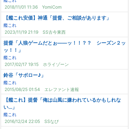
艦これ
2018/11/01 11:36
YomiCom
【艦これ安価】神通「提督、ご相談があります」
艦これ
2023/11/19 21:19
SS古今東西
提督「人狼ゲームだとぉ――ッ！！？？ シーズン２ッ
ッ！！」
艦これ
2017/02/17 19:15
ホライゾーン
鈴谷「サボロー♪」
艦これ
2015/08/25 01:54
エレファント速報
【艦これ】提督「俺は山風に嫌われているかもしれな
い…」
艦これ
2016/12/24 22:05
SSなび