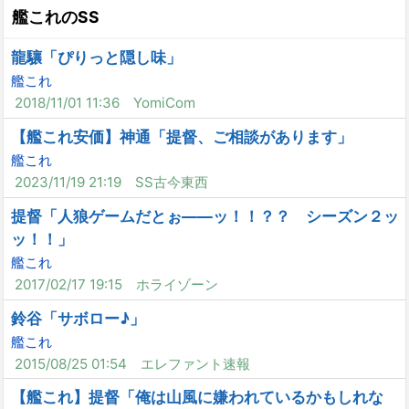
艦これのSS
龍驤「ぴりっと隠し味」
艦これ
2018/11/01 11:36
YomiCom
【艦これ安価】神通「提督、ご相談があります」
艦これ
2023/11/19 21:19
SS古今東西
提督「人狼ゲームだとぉ――ッ！！？？ シーズン２ッ
ッ！！」
艦これ
2017/02/17 19:15
ホライゾーン
鈴谷「サボロー♪」
艦これ
2015/08/25 01:54
エレファント速報
【艦これ】提督「俺は山風に嫌われているかもしれな