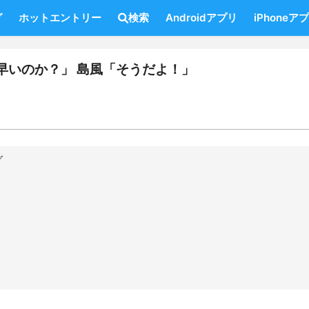
グ
ホットエントリー
検索
Androidアプリ
iPhoneア
早いのか？」 島風「そうだよ！」
グ