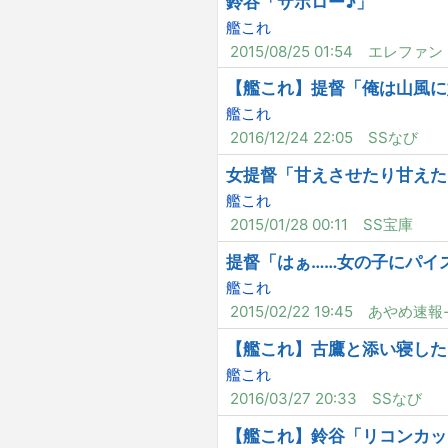
鈴谷「サボロー♪」
艦これ
2015/08/25 01:54
エレファン
【艦これ】提督「俺は山風に
艦これ
2016/12/24 22:05
SSなび
女提督「甘えさせたり甘えたり
艦これ
2015/01/28 00:11
SS宝庫
提督「はぁ……女の子にパイ
艦これ
2015/02/22 19:45
あやめ速報-
【艦これ】古鷹と添い寝した
艦これ
2016/03/27 20:33
SSなび
【艦これ】鈴谷「リコンカッ