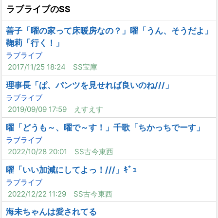
ラブライブのSS
善子「曜の家って床暖房なの？」曜「うん、そうだよ」
鞠莉「行く！」
ラブライブ
2017/11/25 18:24
SS宝庫
理事長「ぱ、パンツを見せれば良いのね///」
ラブライブ
2019/09/09 17:59
えすえす
曜「どうも～、曜で～す！」千歌「ちかっちでーす」
ラブライブ
2022/10/28 20:01
SS古今東西
曜「いい加減にしてよっ！///」ｷﾞｭ
ラブライブ
2022/12/22 11:29
SS古今東西
海未ちゃんは愛されてる