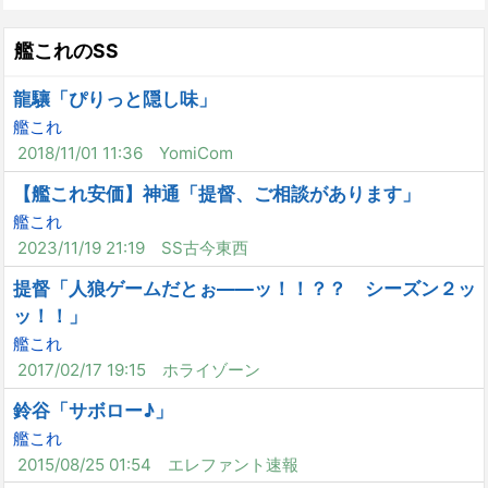
艦これのSS
龍驤「ぴりっと隠し味」
艦これ
2018/11/01 11:36
YomiCom
【艦これ安価】神通「提督、ご相談があります」
艦これ
2023/11/19 21:19
SS古今東西
提督「人狼ゲームだとぉ――ッ！！？？ シーズン２ッ
ッ！！」
艦これ
2017/02/17 19:15
ホライゾーン
鈴谷「サボロー♪」
艦これ
2015/08/25 01:54
エレファント速報