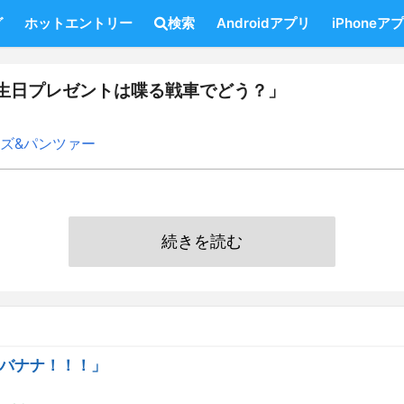
グ
ホットエントリー
検索
Androidアプリ
iPhoneア
生日プレゼントは喋る戦車でどう？」
ズ&パンツァー
続きを読む
バナナ！！！」