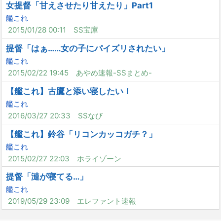
女提督「甘えさせたり甘えたり」Part1
艦これ
2015/01/28 00:11
SS宝庫
提督「はぁ……女の子にパイズリされたい」
艦これ
2015/02/22 19:45
あやめ速報-SSまとめ-
【艦これ】古鷹と添い寝したい！
艦これ
2016/03/27 20:33
SSなび
【艦これ】鈴谷「リコンカッコガチ？」
艦これ
2015/02/27 22:03
ホライゾーン
提督「漣が寝てる…」
艦これ
2019/05/29 23:09
エレファント速報