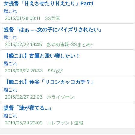
女提督「甘えさせたり甘えたり」Part1
艦これ
2015/01/28 00:11
SS宝庫
提督「はぁ……女の子にパイズリされたい」
艦これ
2015/02/22 19:45
あやめ速報-SSまとめ-
【艦これ】古鷹と添い寝したい！
艦これ
2016/03/27 20:33
SSなび
【艦これ】鈴谷「リコンカッコガチ？」
艦これ
2015/02/27 22:03
ホライゾーン
提督「漣が寝てる…」
艦これ
2019/05/29 23:09
エレファント速報