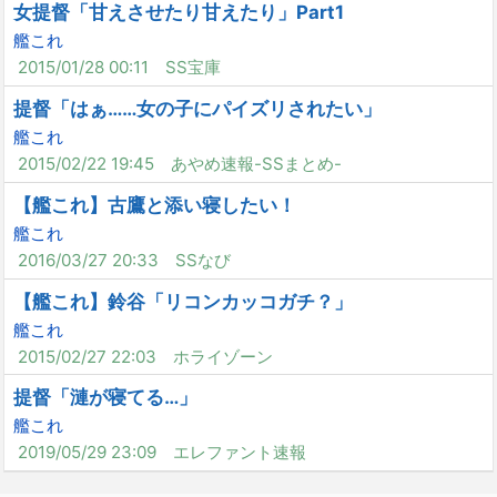
女提督「甘えさせたり甘えたり」Part1
艦これ
2015/01/28 00:11
SS宝庫
提督「はぁ……女の子にパイズリされたい」
艦これ
2015/02/22 19:45
あやめ速報-SSまとめ-
【艦これ】古鷹と添い寝したい！
艦これ
2016/03/27 20:33
SSなび
【艦これ】鈴谷「リコンカッコガチ？」
艦これ
2015/02/27 22:03
ホライゾーン
提督「漣が寝てる…」
艦これ
2019/05/29 23:09
エレファント速報