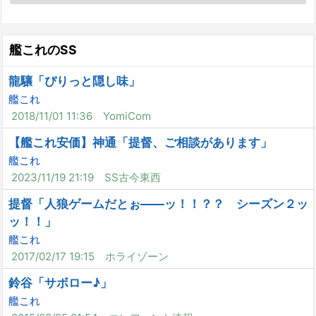
艦これのSS
龍驤「ぴりっと隠し味」
艦これ
2018/11/01 11:36
YomiCom
【艦これ安価】神通「提督、ご相談があります」
艦これ
2023/11/19 21:19
SS古今東西
提督「人狼ゲームだとぉ――ッ！！？？ シーズン２ッ
ッ！！」
艦これ
2017/02/17 19:15
ホライゾーン
鈴谷「サボロー♪」
艦これ