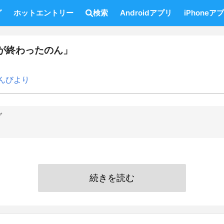
グ
ホットエントリー
検索
Androidアプリ
iPhoneア
が終わったのん」
んびより
グ
続きを読む