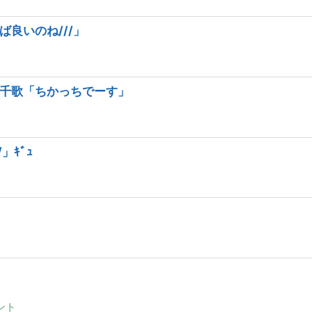
良いのね///」
千歌「ちかっちでーす」
」ｷﾞｭ
ント