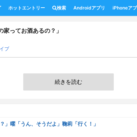
グ
ホットエントリー
検索
Androidアプリ
iPhoneア
の家ってお酒あるの？」
イブ
続きを読む
？」曜「うん、そうだよ」鞠莉「行く！」