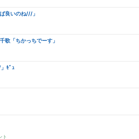
良いのね///」
千歌「ちかっちでーす」
」ｷﾞｭ
ント