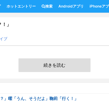
グ
ホットエントリー
検索
Androidアプリ
iPhoneア
？！」
イブ
続きを読む
？」曜「うん、そうだよ」鞠莉「行く！」