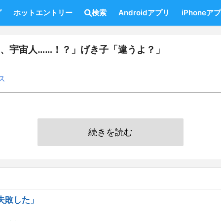
グ
ホットエントリー
検索
Androidアプリ
iPhoneア
う、宇宙人……！？」げき子「違うよ？」
ス
続きを読む
失敗した」