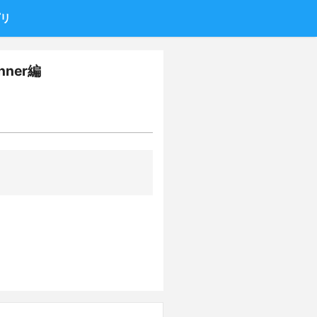
プリ
ner編