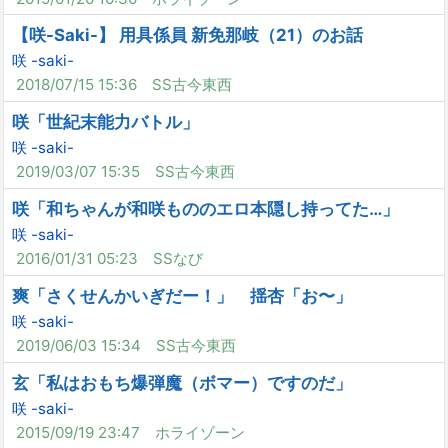
【咲-Saki-】 用具係員 新免那岐（21）のお話
咲 -saki-
2018/07/15 15:36
SS古今東西
咲「世紀末能力バトル」
咲 -saki-
2019/03/07 15:35
SS古今東西
咲「和ちゃんが和咲もののエロ本隠し持ってた…」
咲 -saki-
2016/01/31 05:23
SSなび
爽「さくせんかいぎだー！」 揺杏「お〜」
咲 -saki-
2019/06/03 15:34
SS古今東西
玄「私はおもち爆弾魔（ボマー）ですのだ」
咲 -saki-
2015/09/19 23:47
ホライゾーン