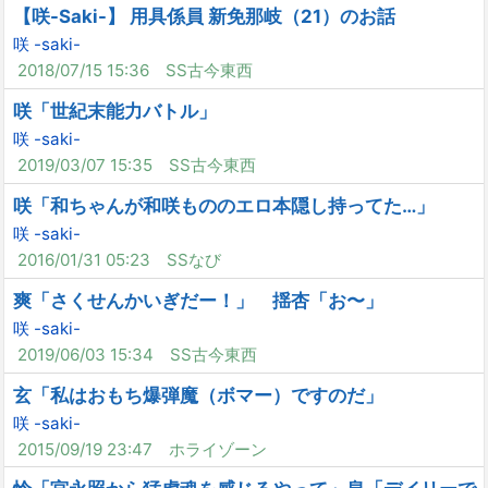
【咲-Saki-】 用具係員 新免那岐（21）のお話
咲 -saki-
2018/07/15 15:36
SS古今東西
咲「世紀末能力バトル」
咲 -saki-
2019/03/07 15:35
SS古今東西
咲「和ちゃんが和咲もののエロ本隠し持ってた…」
咲 -saki-
2016/01/31 05:23
SSなび
爽「さくせんかいぎだー！」 揺杏「お〜」
咲 -saki-
2019/06/03 15:34
SS古今東西
玄「私はおもち爆弾魔（ボマー）ですのだ」
咲 -saki-
2015/09/19 23:47
ホライゾーン